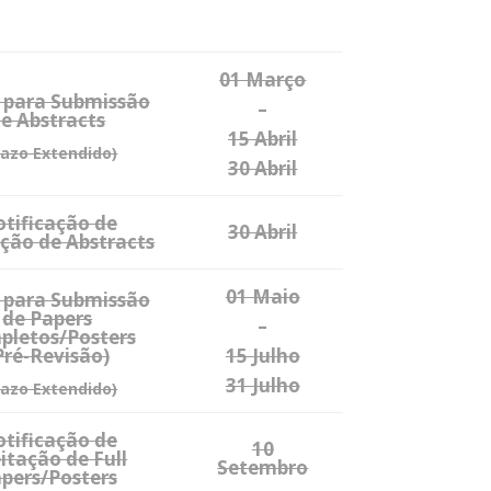
01 Março
 para Submissão
–
e Abstracts
15 Abril
razo Extendido)
30 Abril
tificação de
30 Abril
ção de Abstracts
01 Maio
 para Submissão
de Papers
–
pletos/Posters
Pré-Revisão)
15 Julho
31 Julho
razo Extendido)
tificação de
10
itação de Full
Setembro
pers/Posters