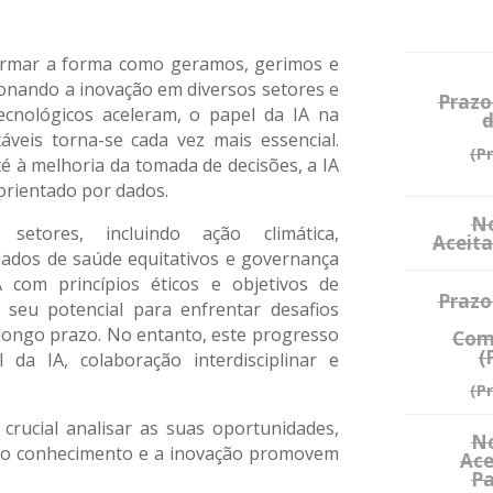
ansformar a forma como geramos, gerimos e
onando a inovação em diversos setores e
Prazo
ecnológicos aceleram, o papel da IA na
d
veis torna-se cada vez mais essencial.
(P
é à melhoria da tomada de decisões, a IA
orientado por dados.
No
etores, incluindo ação climática,
Aceita
dados de saúde equitativos e governança
 com princípios éticos e objetivos de
Prazo
 seu potencial para enfrentar desafios
e longo prazo. No entanto, este progresso
Com
(
da IA, colaboração interdisciplinar e
(P
 crucial analisar as suas oportunidades,
No
e o conhecimento e a inovação promovem
Ace
Pa