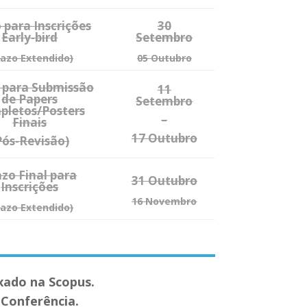
 para Inscrições
30
Early-bird
Setembro
razo Extendido)
05 Outubro
 para Submissão
11
de Papers
Setembro
pletos/Posters
–
Finais
17 Outubro
Pós-Revisão)
azo Final para
31 Outubro
Inscrições
16 Novembro
razo Extendido)
xado na Scopus.
 Conferência.