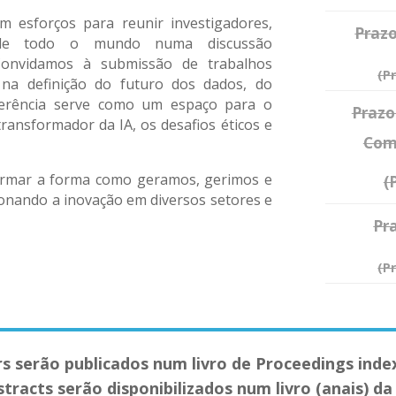
m esforços para reunir investigadores,
Prazo
os de todo o mundo numa discussão
 Convidamos à submissão de trabalhos
(P
 na definição do futuro dos dados, do
ferência serve como um espaço para o
Prazo
transformador da IA, os desafios éticos e
Com
ansformar a forma como geramos, gerimos e
(
onando a inovação em diversos setores e
Pr
(P
s serão publicados num livro de Proceedings inde
tracts serão disponibilizados num livro (anais) da