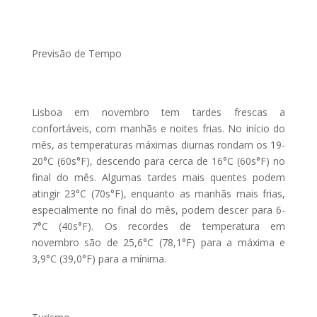
Previsão de Tempo
Lisboa em novembro tem tardes frescas a
confortáveis, com manhãs e noites frias. No início do
mês, as temperaturas máximas diurnas rondam os 19-
20°C (60s°F), descendo para cerca de 16°C (60s°F) no
final do mês. Algumas tardes mais quentes podem
atingir 23°C (70s°F), enquanto as manhãs mais frias,
especialmente no final do mês, podem descer para 6-
7°C (40s°F). Os recordes de temperatura em
novembro são de 25,6°C (78,1°F) para a máxima e
3,9°C (39,0°F) para a mínima.