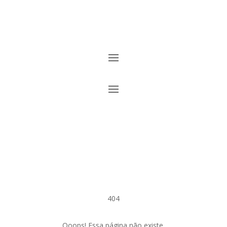
404
Ooops! Essa página não existe.